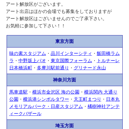
アート解放区がございます。
アート出店はほかの会場でも募集をしておりますが
アート解放区はございませんのでご了承下さい。
お気軽に参加して下さい！！
東京方面
味の素スタジアム
・
品川インターシティ
・
飯田橋ラム
ラ
・
中野坂上パオ
・
東京国際フォーラム
・
トルナーレ
日本橋浜町
・
多摩川駅前通り
・
グリナード永山
神奈川方面
馬車道駅
・
横浜市金沢区 海の公園
・
横浜関内 大通り
公園
・
横浜港シンボルタワー
・
天王町まつり
・
日本丸
メモリアルパーク・
日産スタジアム
・
橘樹神社アンテ
ィークバザール
埼玉方面