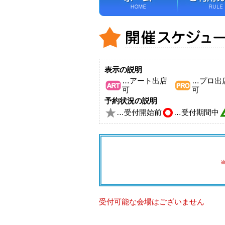
表示の説明
…アート出店
…プロ出
可
可
予約状況の説明
…受付開始前
…受付期間中
受付可能な会場はございません