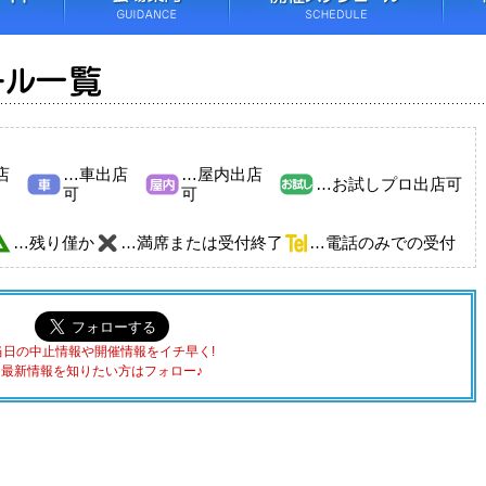
店
…車出店
…屋内出店
…お試しプロ出店可
可
可
…残り僅か
…満席または受付終了
…電話のみでの受付
当日の中止情報や開催情報をイチ早く!
最新情報を知りたい方はフォロー♪