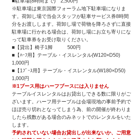
■駐車場(8時間まで) 2,500円
※駐車場は東京国際フォーラム地下駐車場になりま
す。荷卸し場で当会スタッフが駐車サービス券8時間
分をお渡しします。荷卸し場で荷物を降ろさずに直接
駐車場に行かれる場合は、荷卸し場にお立ち寄りにな
って駐車券をお受け取りください。
■【貸出】椅子1脚 500円
■【ﾊｰﾌ用】テーブル・イスレンタル(W120×D50)
1,000円
■【1ﾌﾞｰｽ用】テーブル・イスレンタル(W180×D50)
1,000円
※1ブース用はハーフブースには入りません
テーブルイスレンタルはお貸出しできる数に限りがご
ざいます。ハーフ用テーブルは会場現地の事前予約で
ほぼ売り切れとなってしまう為、前の開催が終わりま
したら残数がある場合のみネットでのレンタルをいた
します。
予約されていない場合お貸出しが出来ないか、ご用意